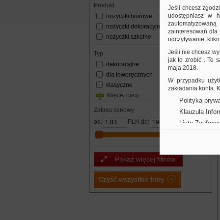
produkt
Jeśli chcesz zgodz
udostępniasz w hi
nożyczki biurowe
zautomatyzowaną a
nożyczki dekoracyjne
zainteresowań dla 
nożyczki szkolne
odczytywanie, klikni
Jeśli nie chcesz wy
typ
jak to zrobić . Te
dekoracyjne
maja 2018.
dla leworęcznych
W przypadku użytk
klasyczne
zakładania konta.
Więcej opcji
Polityka prywa
Zakres cenowy
Klauzula Info
od:
PLN do:
PLN
Lista Zaufany
Pokaż więcej filtrów
Czyść wszystkie filtry