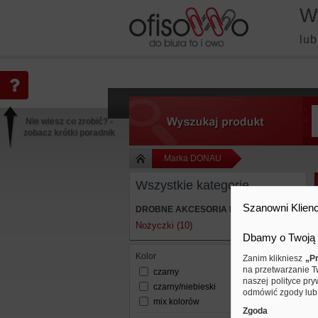
W
lub
Nie wiesz co zrobić? -
zobacz krótki poradnik
Marka DONAU
Wszystkie kategorie
Szanowni Klienc
DROBNE AKCESORIA BIUROWE
Nożyczki (10)
Dbamy o Twoją 
kolor
Zanim klikniesz
„Pr
na przetwarzanie T
czarny
naszej polityce pry
czarny/niebieski
odmówić zgody lub 
mix kolorów
Zgoda