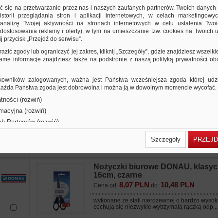
6,24 PLN
12,50 PLN
Cena od:
do:
ić się na przetwarzanie przez nas i naszych zaufanych partnerów, Twoich danych
storii przeglądania stron i aplikacji internetowych, w celach marketingowy
wykonane ze stali nierdzewnej o bardzo wysoki
nalizę Twojej aktywności na stronach internetowych w celu ustalenia Twoi
cechują się niezwykle wytrzymałą rączką odp...
dostosowania reklamy i oferty), w tym na umieszczanie tzw. cookies na Twoich u
j przycisk „Przejdź do serwisu”.
Nożyczki biurowe DONAU Soft Gr
razić zgody lub ograniczyć jej zakres, kliknij „Szczegóły”, gdzie znajdziesz wszelki
20cm, niebieskie
 same informacje znajdziesz także na podstronie z naszą polityką prywatności o
8,87 PLN
17,08 PLN
Cena od:
do:
wykonane ze stali nierdzewnej o bardzo wysoki
owników zalogowanych, ważna jest Państwa wcześniejsza zgoda której udzie
cechują się niezwykle wytrzymałą rączką odp...
 Każda Państwa zgoda jest dobrowolna i można ją w dowolnym momencie wycofać.
tności (rozwiń)
Nożyczki biurowe DONAU Soft Gr
rmacyjna (rozwiń)
25cm, niebieskie
ch Partnerów (rozwiń)
15,28 PLN
19,88 PLN
Cena od:
do:
Szczegóły
PRZEJD
wykonane ze stali nierdzewnej o bardzo wysoki
cechują się niezwykle wytrzymałą rączką odp...
Nożyczki biurowe DONAU, klasyc
16cm, czarne
8,07 PLN
10,48 PLN
Cena od:
do:
wykonane ze stali nierdzewnej o bardzo wysoki
cechują się niezwykle wytrzymałą rączką odp...