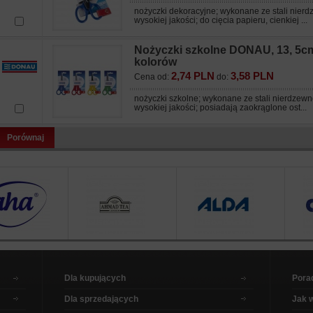
nożyczki dekoracyjne; wykonane ze stali nierd
wysokiej jakości; do cięcia papieru, cienkiej ...
Nożyczki szkolne DONAU, 13, 5cm
kolorów
2,74 PLN
3,58 PLN
Cena od:
do:
nożyczki szkolne; wykonane ze stali nierdzewn
wysokiej jakości; posiadają zaokrąglone ost...
Porównaj
Dla kupujących
Pora
Dla sprzedających
Jak 