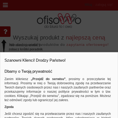
Witaj
,
zaloguj się!
Wyszukaj produkt z
najlepszą ceną
lub dodaj wiele produktów do
zapytania ofertowego!
Nie wiesz co zrobić? -
zobacz krótki poradnik
Przejdź do...
Szanowni Klienci! Drodzy Państwo!
Dbamy o Twoją prywatność
Zanim klikniesz
„Przejdź do serwisu”
, prosimy o przeczytanie tej
informacji. Prosimy w niej o Twoją dobrowolną zgodę na przetwarzanie
Marka DONAU
Twoich danych osobowych przez nas i naszych zaufanych partnerów oraz
przekazujemy informacje o naszej polityce prywatności w tym o tzw.
Sortuj według
Porównaj
cookies. Klikając „Przejdź do serwisu”, zgadzasz się na poniższe. Możesz
też odmówić zgody lub ograniczyć jej zakres.
Zgoda
Jeśli chcesz zgodzić się na przetwarzanie przez nas i naszych zaufanych