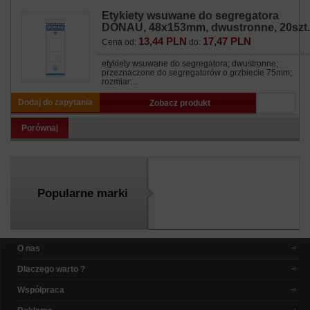
Etykiety wsuwane do segregatora
DONAU, 48x153mm, dwustronne, 20szt.
13,44 PLN
17,47 PLN
Cena od:
do:
etykiety wsuwane do segregatora; dwustronne;
przeznaczone do segregatorów o grzbiecie 75mm;
rozmiar:...
Dodaj do zapytania
Zobacz produkt
Porównaj
Popularne marki
O nas
Dlaczego warto ?
Współpraca