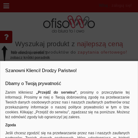
Witaj
,
zaloguj się!
Wyszukaj produkt z
najlepszą ceną
lub dodaj wiele produktów do
zapytania ofertowego!
Nie wiesz co zrobić? -
zobacz krótki poradnik
Przejdź do...
Szanowni Klienci! Drodzy Państwo!
Dbamy o Twoją prywatność
Zanim klikniesz
„Przejdź do serwisu”
, prosimy o przeczytanie tej
informacji. Prosimy w niej o Twoją dobrowolną zgodę na przetwarzanie
Marka DONAU
Twoich danych osobowych przez nas i naszych zaufanych partnerów oraz
przekazujemy informacje o naszej polityce prywatności w tym o tzw.
Sortuj według
Porównaj
cookies. Klikając „Przejdź do serwisu”, zgadzasz się na poniższe. Możesz
też odmówić zgody lub ograniczyć jej zakres.
Zgoda
Jeśli chcesz zgodzić się na przetwarzanie przez nas i naszych zaufanych