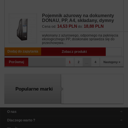
Pojemnik ażurowy na dokumenty
DONAU, PP, A4, składany, dymny
14,53 PLN
18,88 PLN
Cena od:
do:
wykonany z ażurowego, odpornego na pęknięcia
ekologicznego PP; doskonale sprawdza się do
przechowywa...
Dodaj do zapytania
Zobacz produkt
Porównaj
1
2
...
4
Następny »
Popularne marki
O nas
Dlaczego warto ?