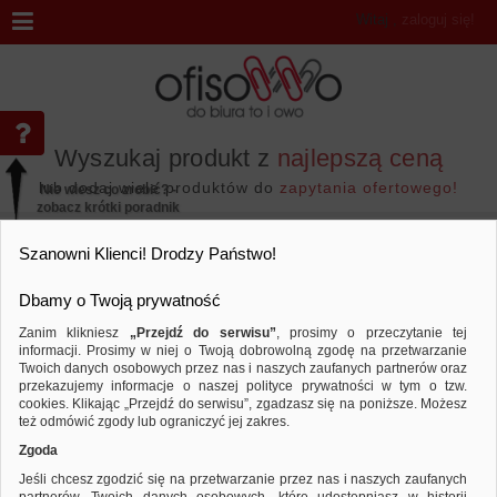
Witaj
,
zaloguj się!
Wyszukaj produkt z
najlepszą ceną
lub dodaj wiele produktów do
zapytania ofertowego!
Nie wiesz co zrobić? -
zobacz krótki poradnik
Przejdź do...
Szanowni Klienci! Drodzy Państwo!
Dbamy o Twoją prywatność
Zanim klikniesz
„Przejdź do serwisu”
, prosimy o przeczytanie tej
informacji. Prosimy w niej o Twoją dobrowolną zgodę na przetwarzanie
Marka DONAU
Twoich danych osobowych przez nas i naszych zaufanych partnerów oraz
przekazujemy informacje o naszej polityce prywatności w tym o tzw.
Sortuj według
Porównaj
cookies. Klikając „Przejdź do serwisu”, zgadzasz się na poniższe. Możesz
też odmówić zgody lub ograniczyć jej zakres.
Zgoda
Jeśli chcesz zgodzić się na przetwarzanie przez nas i naszych zaufanych