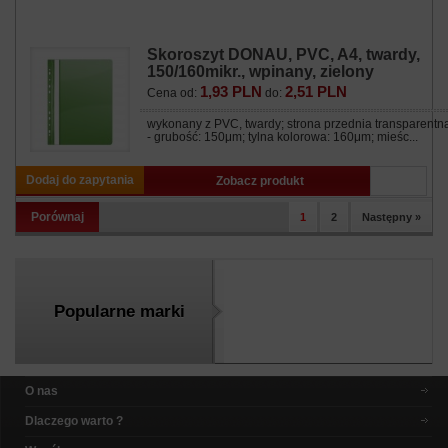
Skoroszyt DONAU, PVC, A4, twardy,
150/160mikr., wpinany, zielony
1,93 PLN
2,51 PLN
Cena od:
do:
wykonany z PVC, twardy; strona przednia transparentn
- grubość: 150μm; tylna kolorowa: 160μm; mieśc...
Dodaj do zapytania
Zobacz produkt
Porównaj
1
2
Następny »
Popularne marki
O nas
Dlaczego warto ?