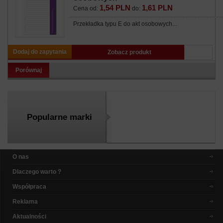
1,54 PLN
1,61 PLN
Cena od:
do:
Przekładka typu E do akt osobowych...
Dodaj do zapytania
Zobacz produkt
Porównaj
Popularne marki
O nas
Dlaczego warto ?
Współpraca
Reklama
Aktualności