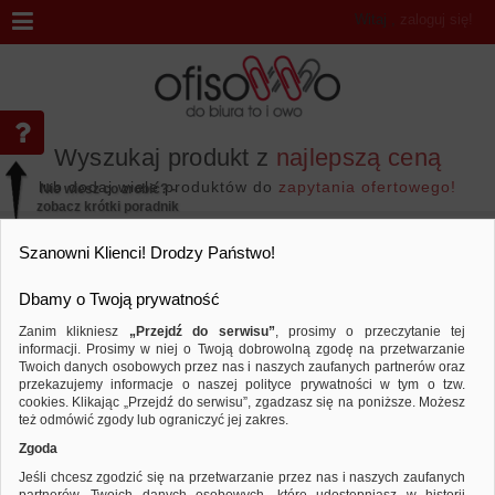
Witaj
,
zaloguj się!
Wyszukaj produkt z
najlepszą ceną
lub dodaj wiele produktów do
zapytania ofertowego!
Nie wiesz co zrobić? -
zobacz krótki poradnik
Przejdź do...
Szanowni Klienci! Drodzy Państwo!
Dbamy o Twoją prywatność
Zanim klikniesz
„Przejdź do serwisu”
, prosimy o przeczytanie tej
informacji. Prosimy w niej o Twoją dobrowolną zgodę na przetwarzanie
Marka DONAU
Twoich danych osobowych przez nas i naszych zaufanych partnerów oraz
przekazujemy informacje o naszej polityce prywatności w tym o tzw.
Sortuj według
Porównaj
cookies. Klikając „Przejdź do serwisu”, zgadzasz się na poniższe. Możesz
też odmówić zgody lub ograniczyć jej zakres.
Zgoda
Jeśli chcesz zgodzić się na przetwarzanie przez nas i naszych zaufanych