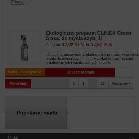
Ekologiczny preparat CLINEX Green
Glass, do mycia szyb, 1l
17,02 PLN
17,97 PLN
Cena od:
do:
skuteczny, niezawodny, ekologiczny preparat w postaci
pianki do mycia szyb, luster, kryształów, powierzchni
emaliowanych i laminowanych, a także...
Dodaj do zapytania
Zobacz produkt
Porównaj
1
2
...
15
Następny »
Popularne marki
O nas