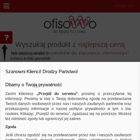
Witaj
,
zaloguj się!
Wyszukaj produkt z
najlepszą ceną
lub dodaj wiele produktów do
zapytania ofertowego!
Nie wiesz co zrobić? -
zobacz krótki poradnik
Przejdź do...
Szanowni Klienci! Drodzy Państwo!
Dbamy o Twoją prywatność
Zanim klikniesz
„Przejdź do serwisu”
, prosimy o przeczytanie tej
informacji. Prosimy w niej o Twoją dobrowolną zgodę na przetwarzanie
Marka CLINEX
Twoich danych osobowych przez nas i naszych zaufanych partnerów oraz
przekazujemy informacje o naszej polityce prywatności w tym o tzw.
Sortuj według
Porównaj
cookies. Klikając „Przejdź do serwisu”, zgadzasz się na poniższe. Możesz
też odmówić zgody lub ograniczyć jej zakres.
Zgoda
Jeśli chcesz zgodzić się na przetwarzanie przez nas i naszych zaufanych