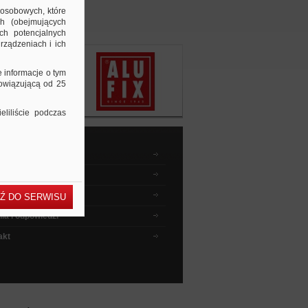
 osobowych, które
ch (obejmujących
ch potencjalnych
rządzeniach i ich
e informacje o tym
bowiązującą od 25
liliście podczas
dnik kupującego
wyszukiwać ?
 instruktażowe
Ź DO SERWISU
ia i odpowiedzi
akt