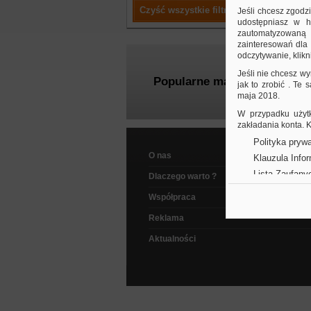
Czyść wszystkie filtry
Jeśli chcesz zgodz
udostępniasz w hi
zautomatyzowaną a
zainteresowań dla 
odczytywanie, klikni
Jeśli nie chcesz wy
Popularne marki
jak to zrobić . Te
maja 2018.
W przypadku użytk
zakładania konta.
Polityka prywa
O nas
Klauzula Info
Lista Zaufany
Dlaczego warto ?
Współpraca
Reklama
Aktualności