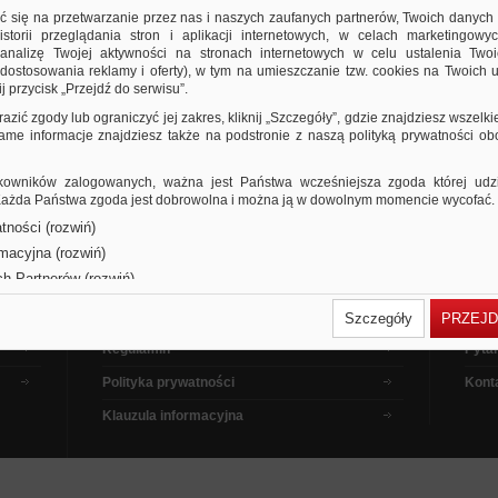
ić się na przetwarzanie przez nas i naszych zaufanych partnerów, Twoich danych
storii przeglądania stron i aplikacji internetowych, w celach marketingowy
nalizę Twojej aktywności na stronach internetowych w celu ustalenia Twoi
dostosowania reklamy i oferty), w tym na umieszczanie tzw. cookies na Twoich u
j przycisk „Przejdź do serwisu”.
razić zgody lub ograniczyć jej zakres, kliknij „Szczegóły”, gdzie znajdziesz wszelki
 same informacje znajdziesz także na podstronie z naszą polityką prywatności o
owników zalogowanych, ważna jest Państwa wcześniejsza zgoda której udzie
 Każda Państwa zgoda jest dobrowolna i można ją w dowolnym momencie wycofać.
tności (rozwiń)
Dla kupujących
Pora
rmacyjna (rozwiń)
ch Partnerów (rozwiń)
Dla sprzedających
Jak 
Dla reklamodawców
Filmy
Szczegóły
PRZEJD
Regulamin
Pytan
Polityka prywatności
Kont
Klauzula informacyjna