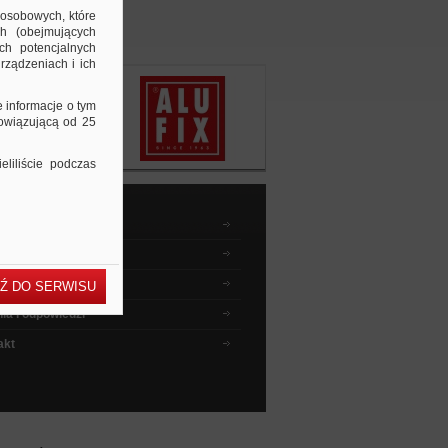
 osobowych, które
ch (obejmujących
ch potencjalnych
rządzeniach i ich
e informacje o tym
bowiązującą od 25
liliście podczas
dnik kupującego
wyszukiwać ?
 instruktażowe
Ź DO SERWISU
ia i odpowiedzi
akt