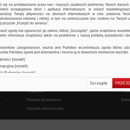
ić się na przetwarzanie przez nas i naszych zaufanych partnerów, Twoich danych
storii przeglądania stron i aplikacji internetowych, w celach marketingowy
nalizę Twojej aktywności na stronach internetowych w celu ustalenia Twoi
dostosowania reklamy i oferty), w tym na umieszczanie tzw. cookies na Twoich u
j przycisk „Przejdź do serwisu”.
razić zgody lub ograniczyć jej zakres, kliknij „Szczegóły”, gdzie znajdziesz wszelki
 same informacje znajdziesz także na podstronie z naszą polityką prywatności o
owników zalogowanych, ważna jest Państwa wcześniejsza zgoda której udzie
 Każda Państwa zgoda jest dobrowolna i można ją w dowolnym momencie wycofać.
tności (rozwiń)
Dla kupujących
Pora
rmacyjna (rozwiń)
ch Partnerów (rozwiń)
Dla sprzedających
Jak 
Dla reklamodawców
Filmy
Szczegóły
PRZEJD
Regulamin
Pytan
Polityka prywatności
Kont
Klauzula informacyjna