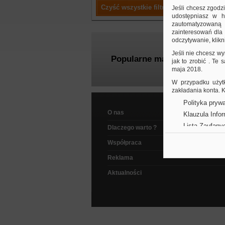
Czyść wszystkie filtry
Jeśli chcesz zgodz
udostępniasz w hi
zautomatyzowaną a
zainteresowań dla 
odczytywanie, klikni
Jeśli nie chcesz wy
Popularne marki
jak to zrobić . Te
maja 2018.
W przypadku użytk
zakładania konta.
Polityka prywa
O nas
Klauzula Info
Lista Zaufany
Dlaczego warto ?
Współpraca
Reklama
Aktualności