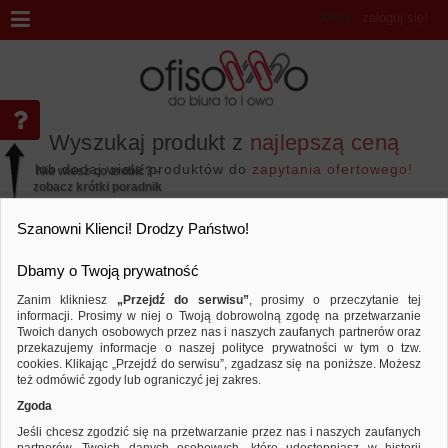
Witaj
,
zaloguj się!
Wyszukaj produkt z
najlepszą ceną
lub dodaj wiele produktów do
zapytania ofertowego!
Nie wiesz co zrobić? -
zobacz krótki poradnik
Przejdź do...
Szanowni Klienci! Drodzy Państwo!
Dbamy o Twoją prywatność
Zanim klikniesz
„Przejdź do serwisu”
, prosimy o przeczytanie tej
informacji. Prosimy w niej o Twoją dobrowolną zgodę na przetwarzanie
Marka APLI
Twoich danych osobowych przez nas i naszych zaufanych partnerów oraz
przekazujemy informacje o naszej polityce prywatności w tym o tzw.
Sortuj według
Porównaj
cookies. Klikając „Przejdź do serwisu”, zgadzasz się na poniższe. Możesz
też odmówić zgody lub ograniczyć jej zakres.
Zgoda
Jeśli chcesz zgodzić się na przetwarzanie przez nas i naszych zaufanych