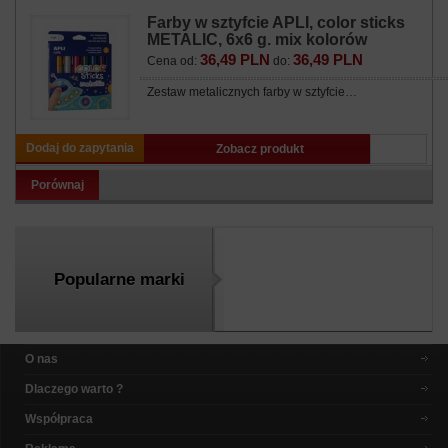
Farby w sztyfcie APLI, color sticks
METALIC, 6x6 g. mix kolorów
36,49 PLN
36,49 PLN
Cena od:
do:
Zestaw metalicznych farby w sztyfcie…
Dodaj do zapytania
Zobacz produkt
Porównaj
Popularne marki
O nas
Dlaczego warto ?
Współpraca