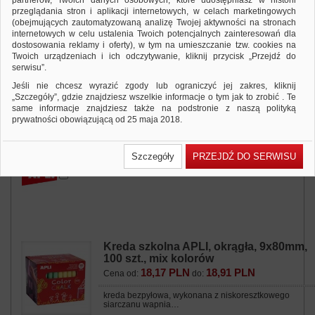
partnerów, Twoich danych osobowych, które udostępniasz w historii
przeglądania stron i aplikacji internetowych, w celach marketingowych
(obejmujących zautomatyzowaną analizę Twojej aktywności na stronach
internetowych w celu ustalenia Twoich potencjalnych zainteresowań dla
dostosowania reklamy i oferty), w tym na umieszczanie tzw. cookies na
Flamastry APLI Kids, magic-zmieniając
Twoich urządzeniach i ich odczytywanie, kliknij przycisk „Przejdź do
kolor, 8 szt., mix kolorów
serwisu”.
18,04 PLN
18,77 PLN
Cena od:
do:
Jeśli nie chcesz wyrazić zgody lub ograniczyć jej zakres, kliknij
Markery o cylindrycznym korpusie z okrągłą blokowaną
„Szczegóły”, gdzie znajdziesz wszelkie informacje o tym jak to zrobić . Te
końcówką 7,5 mm…
same informacje znajdziesz także na podstronie z naszą polityką
prywatności obowiązującą od 25 maja 2018.
Dodaj do zapytania
Zobacz produkt
W przypadku użytkowników zalogowanych, ważna jest Państwa
wcześniejsza zgoda której udzieliliście podczas zakładania konta. Każda
Szczegóły
PRZEJDŹ DO SERWISU
Państwa zgoda jest dobrowolna i można ją w dowolnym momencie
wycofać.
Polityka prywatności (rozwiń)
Klauzula Informacyjna (rozwiń)
Lista Zaufanych Partnerów (rozwiń)
Kreda szkolna APLI, okrągła, 9x80mm,
100 szt., mix kolorów
18,17 PLN
18,91 PLN
Cena od:
do:
kreda bezpyłowa, wykonana z niskoresztkowego
siarczanu wapnia…