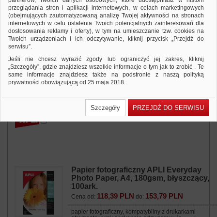
partnerów, Twoich danych osobowych, które udostępniasz w historii
przeglądania stron i aplikacji internetowych, w celach marketingowych
(obejmujących zautomatyzowaną analizę Twojej aktywności na stronach
internetowych w celu ustalenia Twoich potencjalnych zainteresowań dla
dostosowania reklamy i oferty), w tym na umieszczanie tzw. cookies na
Papier fotograficzny APLI Best Price
Twoich urządzeniach i ich odczytywanie, kliknij przycisk „Przejdź do
Photo Paper, A4, 140gsm, błyszczący,
serwisu”.
100ark.
108,42 PLN
140,79 PLN
Cena od:
do:
Jeśli nie chcesz wyrazić zgody lub ograniczyć jej zakres, kliknij
„Szczegóły”, gdzie znajdziesz wszelkie informacje o tym jak to zrobić . Te
papier fotograficzny, kompatybilny z drukarkami
same informacje znajdziesz także na podstronie z naszą polityką
atramentowymi; doskonale odzwzorowuje...
prywatności obowiązującą od 25 maja 2018.
Dodaj do zapytania
Zobacz produkt
W przypadku użytkowników zalogowanych, ważna jest Państwa
wcześniejsza zgoda której udzieliliście podczas zakładania konta. Każda
Szczegóły
PRZEJDŹ DO SERWISU
Państwa zgoda jest dobrowolna i można ją w dowolnym momencie
wycofać.
Polityka prywatności (rozwiń)
Klauzula Informacyjna (rozwiń)
Lista Zaufanych Partnerów (rozwiń)
Papier fotograficzny APLI Everyday
Photo Paper, A4, 180gsm, błyszczący,
100ark.
118,39 PLN
153,79 PLN
Cena od:
do:
papier fotograficzny, kompatybilny z drukarkami