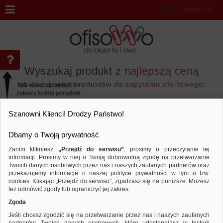
Witaj
,
zaloguj się!
Wyszukaj produkt z
najlepszą ceną
lub dodaj wiele produktów do
zapytania ofertowego!
Nie wiesz co zrobić? -
zobacz krótki poradnik
Przejdź do...
Szanowni Klienci! Drodzy Państwo!
Dbamy o Twoją prywatność
Zanim klikniesz
„Przejdź do serwisu”
, prosimy o przeczytanie tej
informacji. Prosimy w niej o Twoją dobrowolną zgodę na przetwarzanie
Marka APLI
Twoich danych osobowych przez nas i naszych zaufanych partnerów oraz
przekazujemy informacje o naszej polityce prywatności w tym o tzw.
Sortuj według
Porównaj
cookies. Klikając „Przejdź do serwisu”, zgadzasz się na poniższe. Możesz
też odmówić zgody lub ograniczyć jej zakres.
Zgoda
Jeśli chcesz zgodzić się na przetwarzanie przez nas i naszych zaufanych