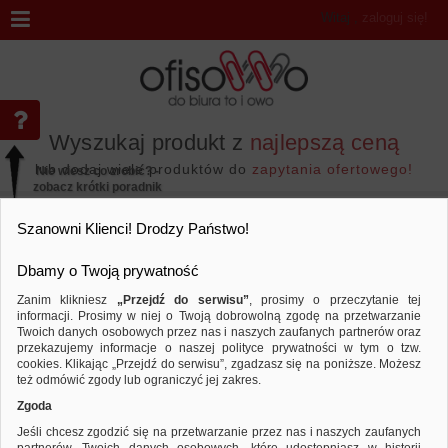
Witaj
,
zaloguj się!
Wyszukaj produkt z
najlepszą ceną
lub dodaj wiele produktów do
zapytania ofertowego!
Nie wiesz co zrobić? -
zobacz krótki poradnik
Przejdź do...
Szanowni Klienci! Drodzy Państwo!
Dbamy o Twoją prywatność
Zanim klikniesz
„Przejdź do serwisu”
, prosimy o przeczytanie tej
informacji. Prosimy w niej o Twoją dobrowolną zgodę na przetwarzanie
Marka APLI
Twoich danych osobowych przez nas i naszych zaufanych partnerów oraz
przekazujemy informacje o naszej polityce prywatności w tym o tzw.
Sortuj według
Porównaj
cookies. Klikając „Przejdź do serwisu”, zgadzasz się na poniższe. Możesz
też odmówić zgody lub ograniczyć jej zakres.
Zgoda
Jeśli chcesz zgodzić się na przetwarzanie przez nas i naszych zaufanych