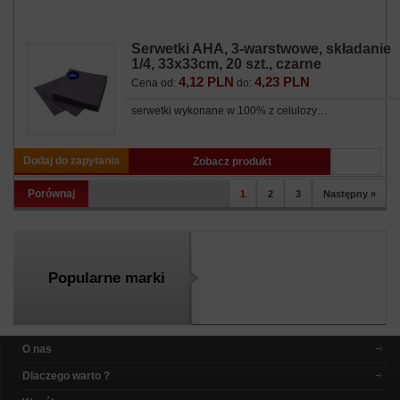
Serwetki AHA, 3-warstwowe, składanie
1/4, 33x33cm, 20 szt., czarne
4,12 PLN
4,23 PLN
Cena od:
do:
serwetki wykonane w 100% z celulozy…
Dodaj do zapytania
Zobacz produkt
Porównaj
1
2
3
Następny »
Popularne marki
O nas
Dlaczego warto ?