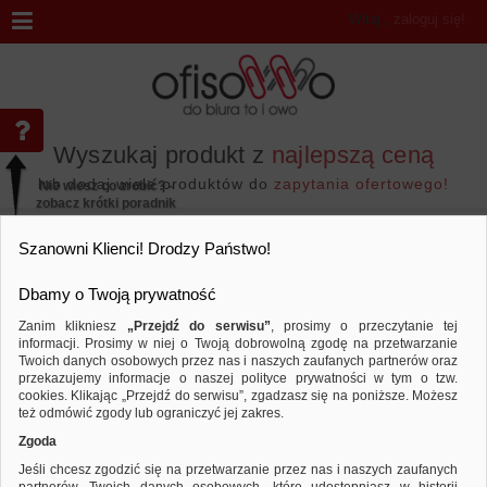
Witaj
,
zaloguj się!
Wyszukaj produkt z
najlepszą ceną
lub dodaj wiele produktów do
zapytania ofertowego!
Nie wiesz co zrobić? -
zobacz krótki poradnik
Przejdź do...
Szanowni Klienci! Drodzy Państwo!
Dbamy o Twoją prywatność
Zanim klikniesz
„Przejdź do serwisu”
, prosimy o przeczytanie tej
informacji. Prosimy w niej o Twoją dobrowolną zgodę na przetwarzanie
Marka AHA
Twoich danych osobowych przez nas i naszych zaufanych partnerów oraz
przekazujemy informacje o naszej polityce prywatności w tym o tzw.
Sortuj według
Porównaj
cookies. Klikając „Przejdź do serwisu”, zgadzasz się na poniższe. Możesz
też odmówić zgody lub ograniczyć jej zakres.
Zgoda
Jeśli chcesz zgodzić się na przetwarzanie przez nas i naszych zaufanych