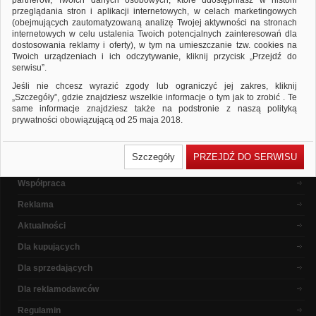
partnerów, Twoich danych osobowych, które udostępniasz w historii
ponownie
przeglądania stron i aplikacji internetowych, w celach marketingowych
Sprawdź, czy wszystkie słowa zostały poprawnie napisane.
(obejmujących zautomatyzowaną analizę Twojej aktywności na stronach
Spróbuj użyć innych słów kluczowych.
internetowych w celu ustalenia Twoich potencjalnych zainteresowań dla
dostosowania reklamy i oferty), w tym na umieszczanie tzw. cookies na
Twoich urządzeniach i ich odczytywanie, kliknij przycisk „Przejdź do
serwisu”.
Popularne marki
Jeśli nie chcesz wyrazić zgody lub ograniczyć jej zakres, kliknij
„Szczegóły”, gdzie znajdziesz wszelkie informacje o tym jak to zrobić . Te
same informacje znajdziesz także na podstronie z naszą polityką
prywatności obowiązującą od 25 maja 2018.
W przypadku użytkowników zalogowanych, ważna jest Państwa
O nas
wcześniejsza zgoda której udzieliliście podczas zakładania konta. Każda
Szczegóły
PRZEJDŹ DO SERWISU
Państwa zgoda jest dobrowolna i można ją w dowolnym momencie
Dlaczego warto ?
wycofać.
Współpraca
Polityka prywatności (rozwiń)
Reklama
Klauzula Informacyjna (rozwiń)
Lista Zaufanych Partnerów (rozwiń)
Aktualności
Dla kupujących
Dla sprzedających
Dla reklamodawców
Regulamin