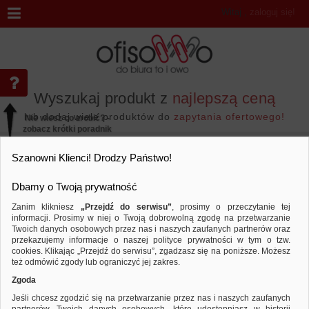
Witaj
,
zaloguj się!
Wyszukaj produkt z
najlepszą ceną
lub dodaj wiele produktów do
zapytania ofertowego!
Nie wiesz co zrobić? -
zobacz krótki poradnik
Przejdź do...
Szanowni Klienci! Drodzy Państwo!
Dbamy o Twoją prywatność
Zanim klikniesz
„Przejdź do serwisu”
, prosimy o przeczytanie tej
informacji. Prosimy w niej o Twoją dobrowolną zgodę na przetwarzanie
Wyniki wyszukiwania
Twoich danych osobowych przez nas i naszych zaufanych partnerów oraz
przekazujemy informacje o naszej polityce prywatności w tym o tzw.
cookies. Klikając „Przejdź do serwisu”, zgadzasz się na poniższe. Możesz
też odmówić zgody lub ograniczyć jej zakres.
Nie odnaleziono produktów wg przyjętych kryteriów
Zgoda
PODPOWIEDZI
Jeśli chcesz zgodzić się na przetwarzanie przez nas i naszych zaufanych
Zmień kryteria wyszukiwania zaznaczając inne filtry i wyszukaj