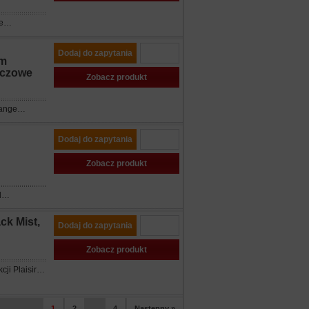
ue…
Dodaj do zapytania
ym
ńczowe
Zobacz produkt
Orange…
Dodaj do zapytania
Zobacz produkt
ed…
ck Mist,
Dodaj do zapytania
Zobacz produkt
cji Plaisir…
1
2
4
Następny »