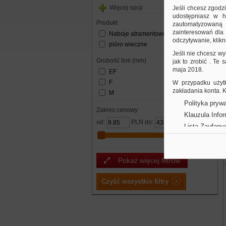
Więcej opcji
Jeśli chcesz zgodz
udostępniasz w hi
produkt
zautomatyzowaną a
zainteresowań dla 
Naboje atramentowe
odczytywanie, klikni
pióro wieczne
Jeśli nie chcesz wy
grubość linii (mm)
jak to zrobić . Te
maja 2018.
EF
F
W przypadku użytk
zakładania konta.
M
Polityka prywa
Zakres cenowy
Klauzula Info
od:
PLN do:
PLN
Lista Zaufany
Pokaż więcej filtrów
Czyść wszystkie filtry