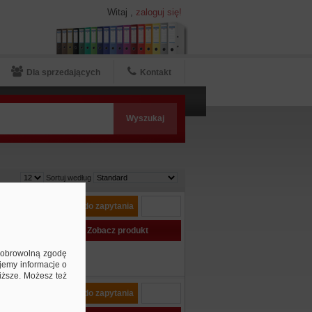
Witaj
,
zaloguj się!
Dla sprzedających
Kontakt
Sortuj według
 Night
Dodaj do zapytania
u, na
Zobacz produkt
ą dobrowolną zgodę
jemy informacje o
niższe. Możesz też
 Dark
Dodaj do zapytania
waniu,