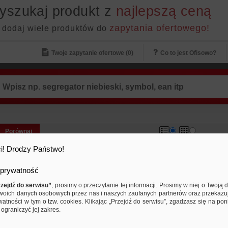
yszukaj produkt z
najlepszą ceną
zapytania ofertowego!
 dodaj wiele produktów do
Twoje zapytanie ofertowe (
0
)
Co to jest Ofisowo?
Porównaj
Pióro wieczne Platinum Prefounte
i! Drodzy Państwo!
Sea, M, w plastikowym opakowani
blistrze, niebieskie
prywatność
59,22 PLN
59,22 PLN
Cena od:
do:
zejdź do serwisu”
, prosimy o przeczytanie tej informacji. Prosimy w niej o Twoj
pióro wieczne Platinum Prefounte Night Sea…
woich danych osobowych przez nas i naszych zaufanych partnerów oraz przekazu
watności w tym o tzw. cookies. Klikając „Przejdź do serwisu”, zgadzasz się na po
ograniczyć jej zakres.
Pióro wieczne Platinum Prefounte
Emerald, M, w plastikowym opako