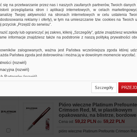
na blistrze, zielone
ić się na przetwarzanie przez nas i naszych zaufanych partnerów, Twoich danych
59,22 PLN
59,22 PLN
Cena od:
do:
storii przeglądania stron i aplikacji internetowych, w celach marketingowy
nalizę Twojej aktywności na stronach internetowych w celu ustalenia Twoi
pióro wieczne Platinum Prefounte Dark Emera
dostosowania reklamy i oferty), w tym na umieszczanie tzw. cookies na Twoich u
j przycisk „Przejdź do serwisu”.
Pióro wieczne Platinum Prefounte
razić zgody lub ograniczyć jej zakres, kliknij „Szczegóły”, gdzie znajdziesz wszelki
Graphite Blue, M, w plastikowym
 same informacje znajdziesz także na podstronie z naszą polityką prywatności o
opakowaniu, na blistrze, granato
59,22 PLN
59,22 PLN
Cena od:
do:
owników zalogowanych, ważna jest Państwa wcześniejsza zgoda której udzie
pióro wieczne Platinum Prefounte Graphite Bl
 Każda Państwa zgoda jest dobrowolna i można ją w dowolnym momencie wycofać.
tności (rozwiń)
Pióro wieczne Platinum Prefounte
rmacyjna (rozwiń)
Vermilion Orange, M, w plastikow
opakowaniu, na blistrze, pomara
ch Partnerów (rozwiń)
59,22 PLN
59,22 PLN
Cena od:
do:
Szczegóły
PRZEJD
pióro wieczne Platinum Prefounte Vermilion 
Pióro wieczne Platinum Prefounte
Crimson Red, M, w plastikowym
opakowaniu, na blistrze, bordowe
59,22 PLN
59,22 PLN
Cena od:
do:
pióro wieczne Platinum Prefounte Crimson R