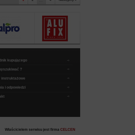
...
dnik kupującego
wyszukiwać ?
 instruktażowe
ia i odpowiedzi
akt
Właścicielem serwisu jest firma
CELCEN