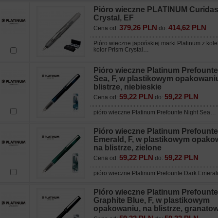
Pióro wieczne PLATINUM Curidas
Crystal, EF
379,26 PLN
414,62 PLN
Cena od:
do:
Pióro wieczne japońskiej marki Platinum z kole
kolor Prism Crystal…
Pióro wieczne Platinum Prefounte
Sea, F, w plastikowym opakowaniu
blistrze, niebieskie
59,22 PLN
59,22 PLN
Cena od:
do:
pióro wieczne Platinum Prefounte Night Sea…
Pióro wieczne Platinum Prefounte
Emerald, F, w plastikowym opako
na blistrze, zielone
59,22 PLN
59,22 PLN
Cena od:
do:
pióro wieczne Platinum Prefounte Dark Emera
Pióro wieczne Platinum Prefounte
Graphite Blue, F, w plastikowym
opakowaniu, na blistrze, granato