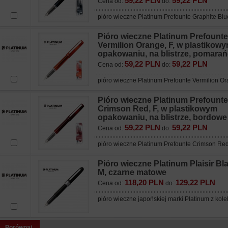
59,22 PLN
59,22 PLN
Cena od:
do:
pióro wieczne Platinum Prefounte Graphite Bl
Pióro wieczne Platinum Prefounte
Vermilion Orange, F, w plastikow
opakowaniu, na blistrze, pomara
59,22 PLN
59,22 PLN
Cena od:
do:
pióro wieczne Platinum Prefounte Vermilion 
Pióro wieczne Platinum Prefounte
Crimson Red, F, w plastikowym
opakowaniu, na blistrze, bordowe
59,22 PLN
59,22 PLN
Cena od:
do:
pióro wieczne Platinum Prefounte Crimson R
Pióro wieczne Platinum Plaisir Bla
M, czarne matowe
118,20 PLN
129,22 PLN
Cena od:
do:
pióro wieczne japońskiej marki Platinum z kolek
Porównaj