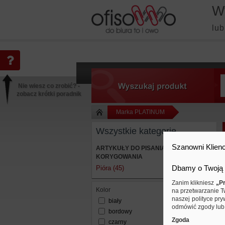
W
lub
Nie wiesz co zrobić? -
zobacz krótki poradnik
Marka PLATINUM
Wszystkie kategorie
Szanowni Klienc
ARTYKUŁY DO PISANIA I
KORYGOWANIA
Dbamy o Twoją 
Pióra (45)
Zanim klikniesz
„Pr
kolor
na przetwarzanie T
naszej polityce pry
biały
odmówić zgody lub 
bordowy
Zgoda
czarny