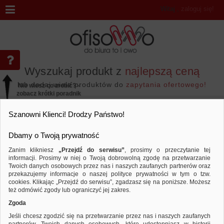
Witaj
,
zaloguj się!
Wyszukaj produkt z
najlepszą ceną
lub dodaj wiele produktów do
zapytania ofertowego!
Nie wiesz co zrobić? -
zobacz krótki poradnik
Przejdź do...
Szanowni Klienci! Drodzy Państwo!
Dbamy o Twoją prywatność
Zanim klikniesz
„Przejdź do serwisu”
, prosimy o przeczytanie tej
informacji. Prosimy w niej o Twoją dobrowolną zgodę na przetwarzanie
Marka NO NAME
Twoich danych osobowych przez nas i naszych zaufanych partnerów oraz
przekazujemy informacje o naszej polityce prywatności w tym o tzw.
Sortuj według
Porównaj
cookies. Klikając „Przejdź do serwisu”, zgadzasz się na poniższe. Możesz
też odmówić zgody lub ograniczyć jej zakres.
Zgoda
Jeśli chcesz zgodzić się na przetwarzanie przez nas i naszych zaufanych