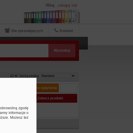
Witaj
,
zaloguj się!
Dla sprzedających
Kontakt
Sortuj według
30mm,
Dodaj do zapytania
Zobacz produkt
ą dobrowolną zgodę
jemy informacje o
niższe. Możesz też