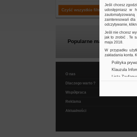
Jeśli chcesz zgodz
Czyść wszystkie filtry
udostępniasz w hi
zautomatyzowaną a
zainteresowań dla 
odczytywanie, klikni
Jeśli nie chcesz wy
jak to zrobić . Te
Popularne marki
maja 2018.
W przypadku użytk
zakładania konta.
Polityka prywa
Klauzula Info
O nas
Lista Zaufany
Dlaczego warto ?
Współpraca
Reklama
Aktualności