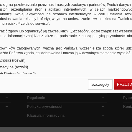
ić się na przetwarzanie przez nas i naszych zaufanych partnerów, Twoich danych
storii przeglądania stron i aplikacji internetowych, w celach marketingowy
nalizę Twojej aktywności na stronach internetowych w celu ustalenia Twoi
dostosowania reklamy i oferty), w tym na umieszczanie tzw. cookies na Twoich u
j przycisk „Przejdź do serwisu”.
razić zgody lub ograniczyć jej zakres, kliknij „Szczegóły”, gdzie znajdziesz wszelki
 same informacje znajdziesz także na podstronie z naszą polityką prywatności o
owników zalogowanych, ważna jest Państwa wcześniejsza zgoda której udzie
 Każda Państwa zgoda jest dobrowolna i można ją w dowolnym momencie wycofać.
tności (rozwiń)
rmacyjna (rozwiń)
Dla kupujących
Pora
ch Partnerów (rozwiń)
Dla sprzedających
Jak 
Szczegóły
PRZEJD
Dla reklamodawców
Filmy
Regulamin
Pytan
Polityka prywatności
Kont
Klauzula informacyjna