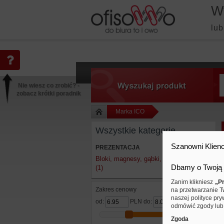
W
lub
Nie wiesz co zrobić? -
zobacz krótki poradnik
Marka ICO
Wszystkie kategorie
Szanowni Klienc
PREZENTACJA
Bloki, magnesy, gąbki, spraye do tablic
Dbamy o Twoją 
(1)
Zanim klikniesz
„Pr
Zakres cenowy
na przetwarzanie T
naszej polityce pry
od:
PLN do:
PLN
odmówić zgody lub 
Zgoda