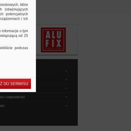
 osobowych, które
ch (obejmujących
ch potencjalnych
rządzeniach i ich
e informacje o tym
bowiązującą od 25
liliście podczas
dnik kupującego
wyszukiwać ?
Ź DO SERWISU
 instruktażowe
ia i odpowiedzi
akt