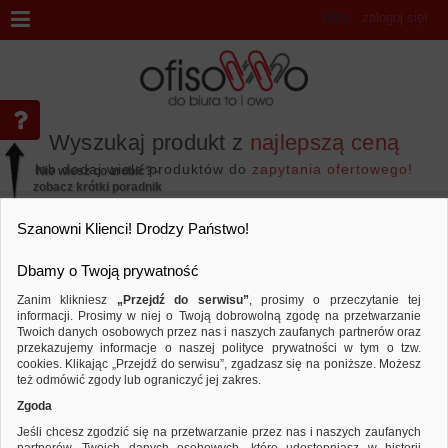
Witaj
,
zaloguj się!
Wyszukaj produkt z
najlepszą ceną
lub dodaj wiele produktów do
zapytania ofertowego!
Nie wiesz co zrobić? -
zobacz krótki poradnik
Przejdź do...
Szanowni Klienci! Drodzy Państwo!
Dbamy o Twoją prywatność
Zanim klikniesz
„Przejdź do serwisu”
, prosimy o przeczytanie tej
informacji. Prosimy w niej o Twoją dobrowolną zgodę na przetwarzanie
Marka ICO
Twoich danych osobowych przez nas i naszych zaufanych partnerów oraz
przekazujemy informacje o naszej polityce prywatności w tym o tzw.
Sortuj według
Porównaj
cookies. Klikając „Przejdź do serwisu”, zgadzasz się na poniższe. Możesz
też odmówić zgody lub ograniczyć jej zakres.
Zgoda
Jeśli chcesz zgodzić się na przetwarzanie przez nas i naszych zaufanych