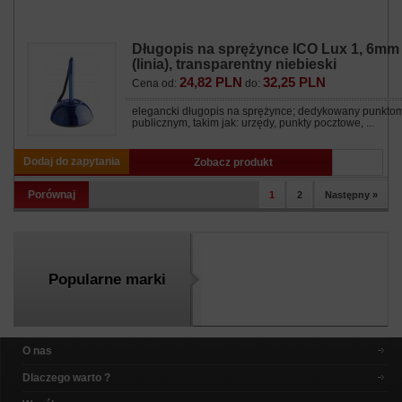
Długopis na sprężynce ICO Lux 1, 6mm
(linia), transparentny niebieski
24,82 PLN
32,25 PLN
Cena od:
do:
elegancki długopis na sprężynce; dedykowany punkto
publicznym, takim jak: urzędy, punkty pocztowe, ...
Dodaj do zapytania
Zobacz produkt
Porównaj
1
2
Następny »
Popularne marki
O nas
Dlaczego warto ?