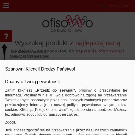
Witaj
,
zaloguj się!
Wyszukaj produkt z
najlepszą ceną
lub dodaj wiele produktów do
zapytania ofertowego!
Nie wiesz co zrobić? -
zobacz krótki poradnik
Przejdź do...
Szanowni Klienci! Drodzy Państwo!
Dbamy o Twoją prywatność
Zanim klikniesz
„Przejdź do serwisu”
, prosimy o przeczytanie tej
informacji. Prosimy w niej o Twoją dobrowolną zgodę na przetwarzanie
Marka COSTA COFFEE
Twoich danych osobowych przez nas i naszych zaufanych partnerów oraz
przekazujemy informacje o naszej polityce prywatności w tym o tzw.
Sortuj według
Porównaj
cookies. Klikając „Przejdź do serwisu”, zgadzasz się na poniższe. Możesz
też odmówić zgody lub ograniczyć jej zakres.
Zgoda
Jeśli chcesz zgodzić się na przetwarzanie przez nas i naszych zaufanych