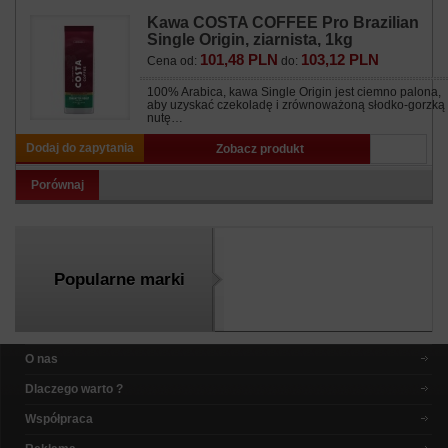
Kawa COSTA COFFEE Pro Brazilian
Single Origin, ziarnista, 1kg
101,48 PLN
103,12 PLN
Cena od:
do:
100% Arabica, kawa Single Origin jest ciemno palona,
aby uzyskać czekoladę i zrównoważoną słodko-gorzką
nutę…
Dodaj do zapytania
Zobacz produkt
Porównaj
Popularne marki
O nas
Dlaczego warto ?
Współpraca