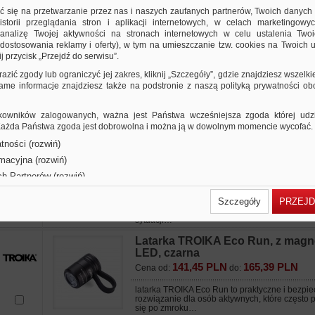
ić się na przetwarzanie przez nas i naszych zaufanych partnerów, Twoich danych
niezależnie od tego, gdzie jesteś i jak bardzo j
storii przeglądania stron i aplikacji internetowych, w celach marketingowy
ta latarka oświetli wszystko…
nalizę Twojej aktywności na stronach internetowych w celu ustalenia Twoi
dostosowania reklamy i oferty), w tym na umieszczanie tzw. cookies na Twoich u
j przycisk „Przejdź do serwisu”.
Latarka TROIKA Eco Knicklicht, 
razić zgody lub ograniczyć jej zakres, kliknij „Szczegóły”, gdzie znajdziesz wszelki
209,10 PLN
244,49 PLN
Cena od:
do:
 same informacje znajdziesz także na podstronie z naszą polityką prywatności o
niezależnie od tego, gdzie jesteś i jak bardzo j
ta latarka oświetli wszystko…
owników zalogowanych, ważna jest Państwa wcześniejsza zgoda której udzie
 Każda Państwa zgoda jest dobrowolna i można ją w dowolnym momencie wycofać.
tności (rozwiń)
Latarka TROIKA Eco Knicklicht Pr
rmacyjna (rozwiń)
5 funkcji, szara
ch Partnerów (rozwiń)
239,85 PLN
280,44 PLN
Cena od:
do:
Szczegóły
PRZEJD
latarka TROIKA Eco Knicklicht Pro to wszechstr
ekologiczne źródło światła, które sprawdzi się 
sytuacji…
Latarka TROIKA Eco Run, z mag
LED, czarna
141,45 PLN
165,39 PLN
Cena od:
do:
latarka TROIKA Eco Run to praktyczne i bezpi
rozwiązanie dla osób aktywnych, które często 
się po zmroku…