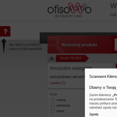
W
lub
Nie wiesz co zrobić? -
zobacz krótki poradnik
Marka TROIKA
Wszystkie kategorie
Szanowni Klienc
URZĄDZENIA I MASZYNY BIUROWE
Latarki (7)
Dbamy o Twoją 
kolor
Zanim klikniesz
„Pr
na przetwarzanie T
czarny
naszej polityce pry
czerwony
odmówić zgody lub 
szary
Zgoda