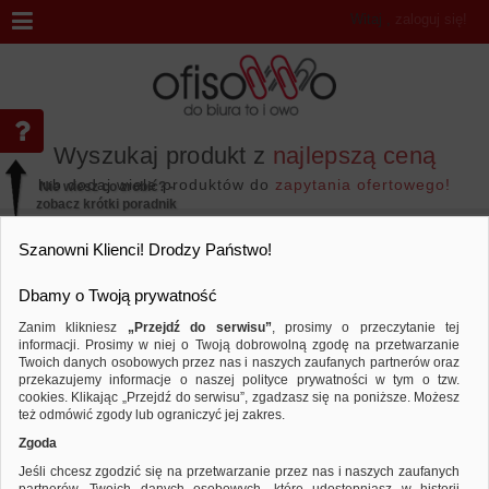
Witaj
,
zaloguj się!
Wyszukaj produkt z
najlepszą ceną
lub dodaj wiele produktów do
zapytania ofertowego!
Nie wiesz co zrobić? -
zobacz krótki poradnik
Przejdź do...
Szanowni Klienci! Drodzy Państwo!
Dbamy o Twoją prywatność
Zanim klikniesz
„Przejdź do serwisu”
, prosimy o przeczytanie tej
informacji. Prosimy w niej o Twoją dobrowolną zgodę na przetwarzanie
Marka Q-CONNECT
Twoich danych osobowych przez nas i naszych zaufanych partnerów oraz
przekazujemy informacje o naszej polityce prywatności w tym o tzw.
Sortuj według
Porównaj
cookies. Klikając „Przejdź do serwisu”, zgadzasz się na poniższe. Możesz
też odmówić zgody lub ograniczyć jej zakres.
Zgoda
Jeśli chcesz zgodzić się na przetwarzanie przez nas i naszych zaufanych