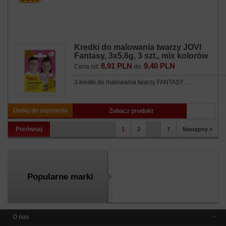
Kredki do malowania twarzy JOVI
Fantasy, 3x5,6g, 3 szt., mix kolorów
8,91 PLN
9,40 PLN
Cena od:
do:
3 kredki do malowania twarzy FANTASY…
Dodaj do zapytania
Zobacz produkt
Porównaj
1
2
...
7
Następny »
Popularne marki
O nas