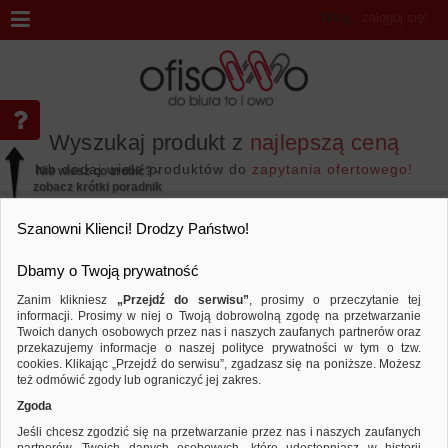
Witaj
,
zaloguj się!
Wyszukaj produkt z
najlepszą ceną
lub dodaj wiele produktów do
zapytania ofertowego!
Nie wiesz co zrobić? -
zobacz krótki poradnik
Przejdź do...
Szanowni Klienci! Drodzy Państwo!
Dbamy o Twoją prywatność
Zanim klikniesz
„Przejdź do serwisu”
, prosimy o przeczytanie tej
informacji. Prosimy w niej o Twoją dobrowolną zgodę na przetwarzanie
Marka JOVI
Twoich danych osobowych przez nas i naszych zaufanych partnerów oraz
przekazujemy informacje o naszej polityce prywatności w tym o tzw.
Sortuj według
Porównaj
cookies. Klikając „Przejdź do serwisu”, zgadzasz się na poniższe. Możesz
też odmówić zgody lub ograniczyć jej zakres.
Zgoda
Jeśli chcesz zgodzić się na przetwarzanie przez nas i naszych zaufanych