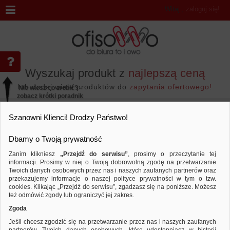
Witaj
,
zaloguj się!
Wyszukaj produkt z
najlepszą ceną
lub dodaj wiele produktów do
zapytania ofertowego!
Nie wiesz co zrobić? -
zobacz krótki poradnik
Przejdź do...
Szanowni Klienci! Drodzy Państwo!
Dbamy o Twoją prywatność
Zanim klikniesz
„Przejdź do serwisu”
, prosimy o przeczytanie tej
informacji. Prosimy w niej o Twoją dobrowolną zgodę na przetwarzanie
Marka GIMBOO
Twoich danych osobowych przez nas i naszych zaufanych partnerów oraz
przekazujemy informacje o naszej polityce prywatności w tym o tzw.
Sortuj według
Porównaj
cookies. Klikając „Przejdź do serwisu”, zgadzasz się na poniższe. Możesz
też odmówić zgody lub ograniczyć jej zakres.
Zgoda
Jeśli chcesz zgodzić się na przetwarzanie przez nas i naszych zaufanych