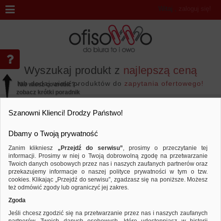
Witaj
,
zaloguj się!
Wyszukaj produkt z
najlepszą ceną
lub dodaj wiele produktów do
zapytania ofertowego!
Nie wiesz co zrobić? -
zobacz krótki poradnik
Przejdź do...
Szanowni Klienci! Drodzy Państwo!
Dbamy o Twoją prywatność
Zanim klikniesz
„Przejdź do serwisu”
, prosimy o przeczytanie tej
informacji. Prosimy w niej o Twoją dobrowolną zgodę na przetwarzanie
Marka DONAU PROFESSIONAL
Twoich danych osobowych przez nas i naszych zaufanych partnerów oraz
przekazujemy informacje o naszej polityce prywatności w tym o tzw.
Sortuj według
Porównaj
cookies. Klikając „Przejdź do serwisu”, zgadzasz się na poniższe. Możesz
też odmówić zgody lub ograniczyć jej zakres.
Zgoda
Jeśli chcesz zgodzić się na przetwarzanie przez nas i naszych zaufanych